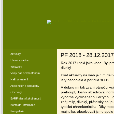
PF 2018 - 28.12.2017
Aktuality
Hlavní stránka
Rok 2017 utekl jako voda. Byl pr
Wheateni
divoký.
Volný čas s wheatenem
Psát aktuality na web je čím dál
Naši wheateni
lety neodolala a pořídila si FB...
Akce nejen s wheateny
V dubnu mi tak zvaní pánečci vrát
přehoupl, Joshik absolvoval norm
Odchovy
výborně vycvičeného Cerryho. Josh
BARF vlastní zkušenosti
zněj milý, divoký, přátelský psí 
Kontaktní informace
typická charekteristika. Díky moc
majitelka, absolvovali jsme spol
Fotogalerie