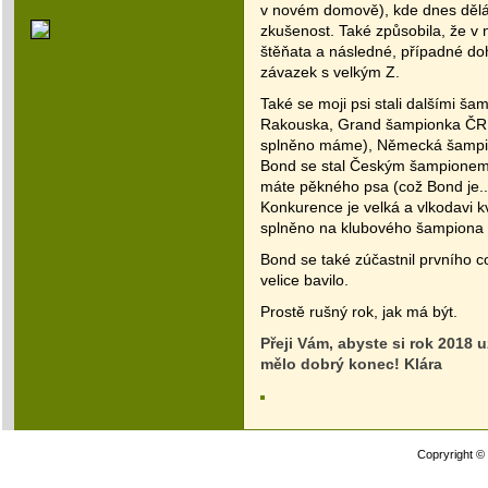
v novém domově), kde dnes dělá
zkušenost. Také způsobila, že v
štěňata a následné, případné doh
závazek s velkým Z.
Také se moji psi stali dalšími 
Rakouska, Grand šampionka ČR,
splněno máme), Německá šampi
Bond se stal Českým šampionem. 
máte pěkného psa (což Bond je...
Konkurence je velká a vlkodavi k
splněno na klubového šampiona
Bond se také zúčastnil prvního c
velice bavilo.
Prostě rušný rok, jak má být.
Přeji Vám, abyste si rok 2018 u
mělo dobrý konec! Klára
Copryright ©